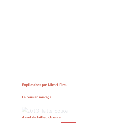
Le cerisier sauvage
Avant de tailler, observer
CHÂTEAU DE LUSIGNY
21360 Lusigny-sur-Ouche
Côte d'Or, France