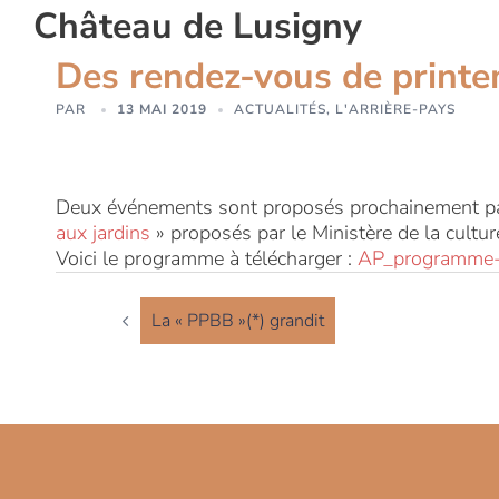
Aller
Château de Lusigny
au
Des rendez-vous de printe
contenu
PAR
13 MAI 2019
ACTUALITÉS
,
L'ARRIÈRE-PAYS
Deux événements sont proposés prochainement par l
aux jardins
» proposés par le Ministère de la culture
Voici le programme à télécharger :
AP_programme
NAVIGATION
D’ARTICLE
La « PPBB »(*) grandit