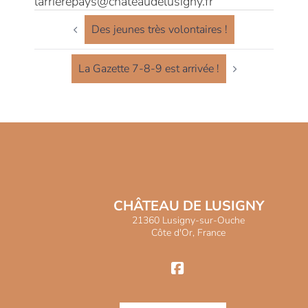
larrierepays@chateaudelusigny.fr
NAVIGATION
D’ARTICLE
Des jeunes très volontaires !
La Gazette 7-8-9 est arrivée !
CHÂTEAU DE LUSIGNY
21360 Lusigny-sur-Ouche
Côte d'Or, France